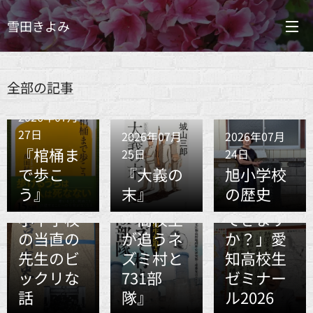
雪田きよみ
2026年07月
全部の記事
19日
2026年07月
「世界が
27日
2026年07月
2026年07月
平和にな
『棺桶ま
25日
24日
るため
で歩こ
『大義の
旭小学校
に、あな
2026年07月
2026年07月
う』
末』
の歴史
たは何が
24日
20日
小中学校
『高校生
できます
の当直の
が追うネ
か？」愛
先生のビ
ズミ村と
知高校生
ックリな
731部
ゼミナー
話
隊』
ル2026