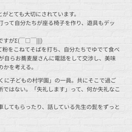
とがとても大切にされています。
打って自分たちが座る椅子を作り、遊具もデッ
Σ(￣□￣|||)
て粉をこねてそばを打ち、自分たちでゆでて食べ
が自らお蕎麦屋さんに電話をして交渉し、美味
のかを考える。
くに子どもの村学園」の一員。共にそこで過ご
所ではない。「失礼します」って、何か失礼なこ
車してもらったり、話している先生の髭をずっと