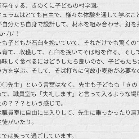
所存在する、きのくに子どもの村学園。
キュラムはとても自由で、様々な体験を通して学ぶこ
が自分たち自身で設計して、材木を組み合わせ、釘を
･ﾉ)ﾉ！
も子どもが石臼を挽いていて、それだけでも驚くのですが
ら育て、収穫して、石臼を挽いてそば粉を作る。そし
美味しく食べるにはどうしたら良いのか、子どもたち
り方を学ぶ。そして、そば打ちに何故小麦粉が必要な
○○先生」という言葉はなく、先生も子どもも「きの
って、職員室も「失礼します」と言って入るような場
たの？？？という感じで。
は職員室に自由に出入りして、先生に乗っかったり肩
生徒がいたり。
こでは笑って過ごしています。