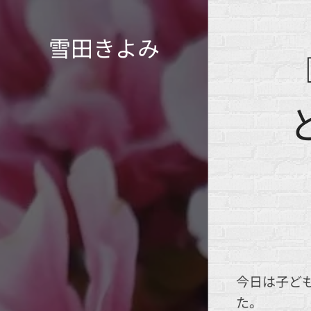
雪田きよみ
今日は子ど
た。