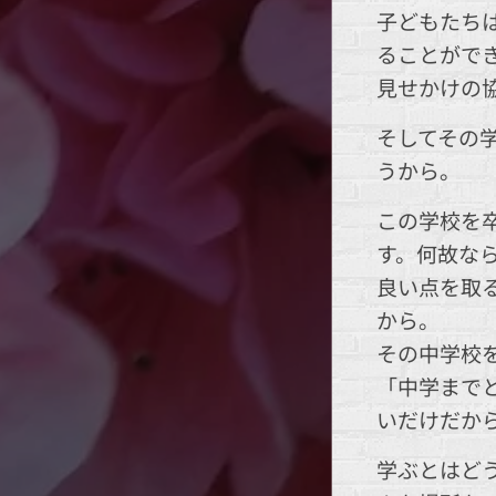
子どもたち
ることがで
見せかけの
そしてその
うから。
この学校を
す。何故な
良い点を取
から。
その中学校
「中学まで
いだけだか
学ぶとはど