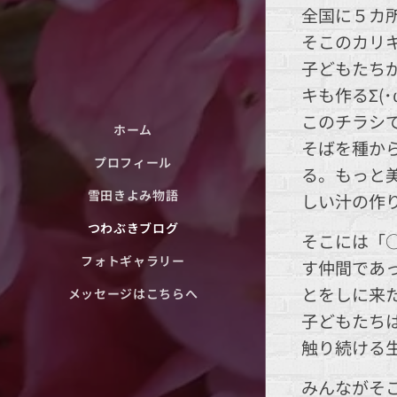
全国に５カ
そこのカリ
子どもたち
キも作るΣ(･ω
このチラシで
ホーム
そばを種か
プロフィール
る。もっと
雪田きよみ物語
しい汁の作
つわぶきブログ
そこには「
フォトギャラリー
す仲間であ
とをしに来
メッセージはこちらへ
子どもたち
触り続ける
みんながそ