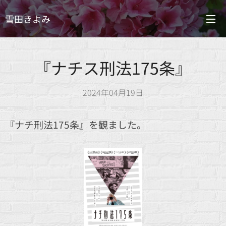
雪田きよみ
『ナチス刑法175条』
2024年04月19日
『ナチ刑法175条』を観ました。