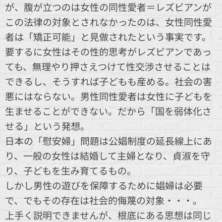
が、腹が立つのは女性の同性愛者＝レズビアンが
この法律の対象とされなかったのは、女性同性愛
者は「矯正可能」と見做されたという事実です。
要するに女性はその性的思考がレズビアンであっ
ても、無理やり押さえつけて性交渉させることは
できるし、そうすれば子どもも産める。社会の害
悪にはならない。男性同性愛者は女性に子どもを
生ませることができない。だから「国を弱体化さ
せる」という発想。
日本の「慰安婦」問題は公娼制度の延長線上にあ
り、一般の女性は結婚して主婦となり、貞淑を守
り、子どもを生み育てるもの。
しかし男性の遊びを保障するために娼婦は必要
で、でもその存在は社会的侮蔑の対象・・・。
上手く説明できませんが、根底にある思想は同じ