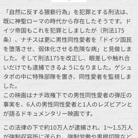
「自然に反する猥褻行為」を犯罪とする刑法は、
既に神聖ローマの時代から存在したそうです。ド
イツ帝国もこれを犯罪としましたが（刑法175
条）、ナチスは更に男性同性愛者を「ドイツ国民
を堕落させ、弱体化させる危険な病」と見做しま
した。そして刑法175を改正し、眼差しや触れ合
いだけでも逮捕できるようになりました。ゲシュ
タポの中に特殊部隊を置き、同性愛者を監視しま
した。
この映画はナチ政権下での男性同性愛者の弾圧の
事実を、6人の男性同性愛者と1人のレズビアンと
が語るドキュメンタリー映画です。
この法律の下で約10万人が逮捕され、1～1.5万人
が強制収容所に送られ、強制労働や男根切除など