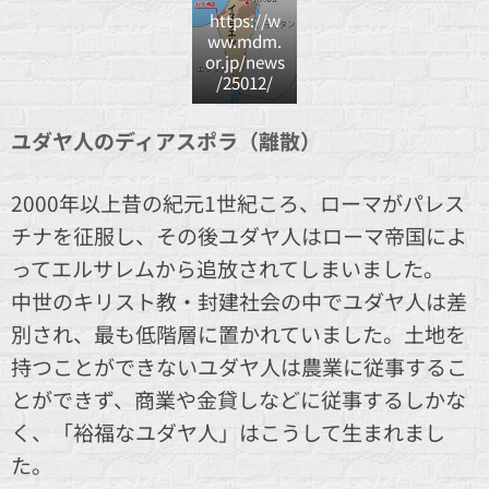
https://w
ww.mdm.
or.jp/news
/25012/
ユダヤ人のディアスポラ（離散）
2000年以上昔の紀元1世紀ころ、ローマがパレス
チナを征服し、その後ユダヤ人はローマ帝国によ
ってエルサレムから追放されてしまいました。
中世のキリスト教・封建社会の中でユダヤ人は差
別され、最も低階層に置かれていました。土地を
持つことができないユダヤ人は農業に従事するこ
とができず、商業や金貸しなどに従事するしかな
く、「裕福なユダヤ人」はこうして生まれまし
た。