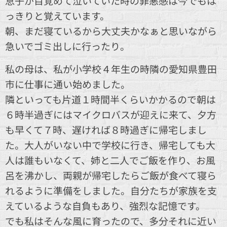
息子が目覚めて泣いていた時の罪悪感は今でもは
っきりと覚えています。
朝、まだ寝ているから大丈夫かなぁと思いながら
急いでゴミ出しに行ったり。
私の母は、私が小学校４年生の時隣の愛知県豊田
市に仕事に通い始めました。
隣といっても片道１時間半くらいかかるので朝は
６時半過ぎにはマイクロバスが迎えに来て、夕方
も早くて７時、遅ければ８時過ぎに帰宅しまし
た。大人がいない中で学校に行き、帰宅しても大
人は誰もいなくて、姉と二人でご飯を作り、お風
呂を沸かし、両親が帰宅したらご飯が食べて寝ら
れるように準備をしました。自分たちが家族を支
えているような自負もあり、強烈な記憶です。
でも私はそんな風に育ったので、多分それに近い