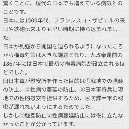
驚くことに、現代の日本でも増えている病気との
ことです。
日本には1500年代、フランシスコ・ザビエルの来
日や鉄砲伝来よりも早い時期に持ち込まれまし
た。
日本が列強から開国を迫られるようになったころ
から梅毒対策は大きな課題となり、大政奉還前の
1867年には日本で最初の梅毒病院が設立されるほ
どでした。
旧日本軍が慰安所を作った目的は①戦地での強姦
の防止、②性病の蔓延の防止、③日本軍将兵に現
地での性的慰安を提供するため、④防諜＝軍の秘
密が漏れないようにするためでした。
しかし①強姦防止②性病蔓延防止には役に立たな
かったことが分かっています。