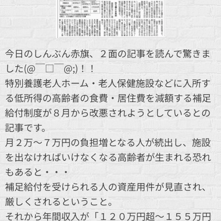
今日のしんぶん赤旗、２面の記事を読んで驚きま
した(@￣□￣@;)！！
特別養護老人ホーム・老人保健施設などに入所す
る低所得の高齢者の食費・居住費を減額する補足
給付制度が８月から改悪されようとしているとの
記事です。
月２万～７万円の負担増となる人が続出し、施設
を出なければいけなくなる高齢者が生まれる恐れ
もあると・・・💦
補足給付を受けられる人の資産用件が見直され、
厳しくされるということ。
それから年間収入が「１２０万円超～１５５万円