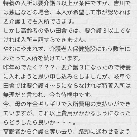
特養の入所は要介護３以上が条件ですが、吉川で
は独居などの場合、本人が希望して市が認めれば
要介護１でも入所できます。
しかし高齢者の多い田舎では、要介護３以上でな
ければ入所申請すらできません。
やむにやまれず、介護老人保健施設にもう数年に
わたって入所を続けています。
昨年めでたく？？？、要介護３になったので特養
に入れようと思い申し込みをしましたが、岐阜の
田舎では要介護４～５にならなければ特養入所は
無理だと言われ、今も待機中です。
今、母の年金ギリギリで入所費用の支払いができ
ていますが、これ以上費用がかかるようになった
らどうしたら良いか・・・。
高齢者から介護を奪い去り、路頭に迷わせるよう