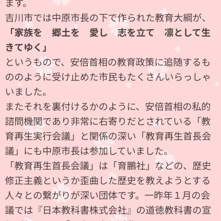
ます。
吉川市では中原市長の下で作られた教育大綱が、
「家族を 郷土を 愛し 志を立て 凛として生
きてゆく」
というもので、安倍首相の教育政策に追随するも
ののように受け止めた市民もたくさんいらっしゃ
いました。
またそれを裏付けるかのように、安倍首相の私的
諮問機関であり非常に右寄りだとされている「教
育再生実行会議」と関係の深い「教育再生首長会
議」にも中原市長は参加していました。
「教育再生首長会議」は「育鵬社」などの、歴史
修正主義というか歪曲した歴史を教えようとする
人々との繋がりが深い団体です。一昨年１月の会
議では『日本教科書株式会社』の道徳教科書の宣