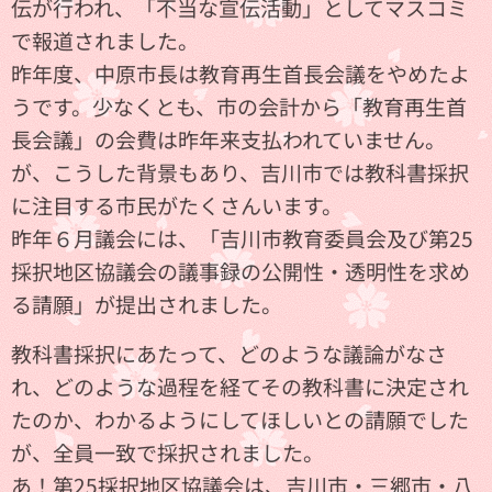
伝が行われ、「不当な宣伝活動」としてマスコミ
で報道されました。
昨年度、中原市長は教育再生首長会議をやめたよ
うです。少なくとも、市の会計から「教育再生首
長会議」の会費は昨年来支払われていません。
が、こうした背景もあり、吉川市では教科書採択
に注目する市民がたくさんいます。
昨年６月議会には、「吉川市教育委員会及び第25
採択地区協議会の議事録の公開性・透明性を求め
る請願」が提出されました。
教科書採択にあたって、どのような議論がなさ
れ、どのような過程を経てその教科書に決定され
たのか、わかるようにしてほしいとの請願でした
が、全員一致で採択されました。
あ！第25採択地区協議会は、吉川市・三郷市・八