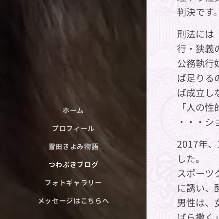
判決です
刑法には
行・狭義
公務執行
ば足りる
ば成立し
「人の性
ホーム
・・・シ
プロフィール
2017
雪田きよみ物語
した。
つわぶきブログ
スポーツ
フォトギャラリー
に誘い、
メッセージはこちらへ
男性は、
ばら撒く