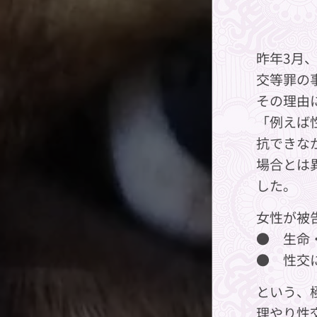
昨年3月
交等罪の
その理由
「例えば
抗できな
場合とは
した。
女性が被
● 生命
● 性交
という、
理やり性