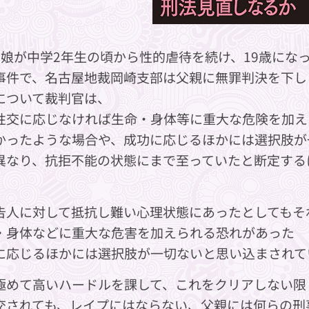
、娘が中学2年生の頃から性的虐待を続け、19歳にな
事件で、名古屋地裁岡崎支部は父親に無罪判決を下し
について裁判官は、
性交に応じなければ生命・身体等に重大な危険を加え
かったような場合や、成功に応じるほかには選択肢が
異なり、抗拒不能の状態にまで至っていたと断定する
告人に対して抵抗し難い心理状態にあったとしてもそ
・身体などに重大な危害を加えられる恐れがあった
に応じるほかには選択肢が一切ないと思い込まされて
極めて高いハードルを課して、これをクリアしない限
交されても、レイプにはならない、父親には何らの刑