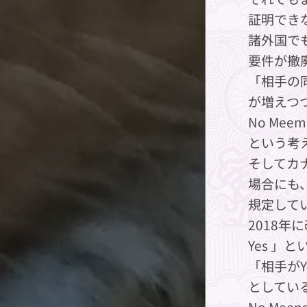
証明でき
諸外国で
要件が撤
「相手の
が増えつ
No Meems
という考
そしてカ
場合にも
規定して
2018年
Yes 
「相手が
としてい
No Me