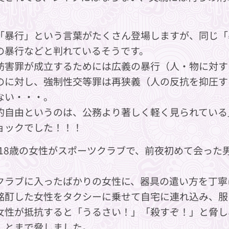
。
「暴行」という言葉がたくさん登場しますが、同じ「
の暴行などと判れているそうです。
妨害罪が成立するためには広義の暴行（人・物に対す
のに対し、強制性交等罪は再狭義（人の反抗を抑圧す
ない・・・。
的自由というのは、公務より著しく軽く見られている
ョックでした！！！
年、18歳の女性がスポーツクラブで、前夜初めて会っ
クラブに入ったばかりの女性に、器具の遣い方を丁寧
酩酊した女性をタクシーに乗せて自宅に連れ込み、服
女性が抵抗すると「うるさい！」「殺すぞ！」と脅し
」とまで脅しました。