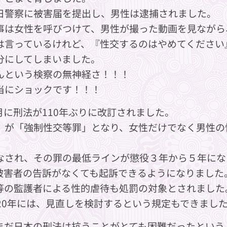
日警察に被害届を提出し、男性は逮捕されました。
事は女性を呼びつけて、男性が撮った動画を見ながら
は言っているけれど、『性交するのはやめてください
分にしてしまいました。
んという検察の無神経さ！！！
当にショックです！！！
6月に刑法が110年ぶりに改訂されました。
」が「強制性交等罪」となり、女性だけでなく男性の
なされ、その罪の最低ラインが懲役３年から５年にな
被害者の告訴がなくても起訴できるようになりました
等の監護者による性的虐待も処罰の対象とされました
020年には、見直しを検討するという規定もできまし
まだ日本の刑法は抗うことがとても困難だったという