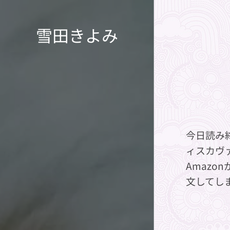
雪田きよみ
今日読み
ィスカヴ
Amaz
文してし