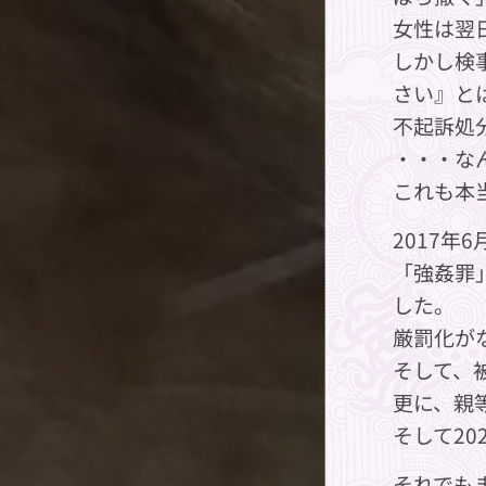
女性は翌
しかし検
さい』と
不起訴処
・・・な
これも本
2017年
「強姦罪
した。
厳罰化が
そして、
更に、親
そして2
それでも