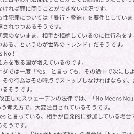
なければ罪に問うことができない状況です。
も性犯罪については「暴行・脅迫」を要件としていま
廃されつつあるそうです。
同意のないまま、相手が拒絶しているのに性行為をす
つある、というのが世界のトレンド」だそうです。
 No !
え方を取る国が増えているのです。
ナダでは一度「Yes」と言っても、その途中で次にし
、その行為はその時点でストップしなければならず、
いるそうです。
に改正したスウェーデンの法律では、「No Meens No
」という考え方で、大変注目されているそうです。
Yes と言っている、相手が自発的に参加している場
るそうです。
ens No だと、「Yes かNoか不明」の場合は「No