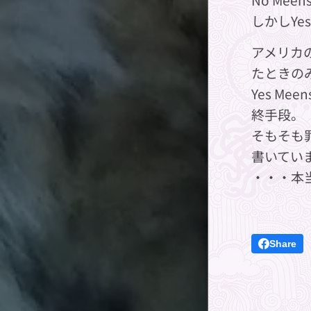
しかしYe
アメリカ
たときの
Yes M
終手段。
そもそも
書いてい
・・・本
Share