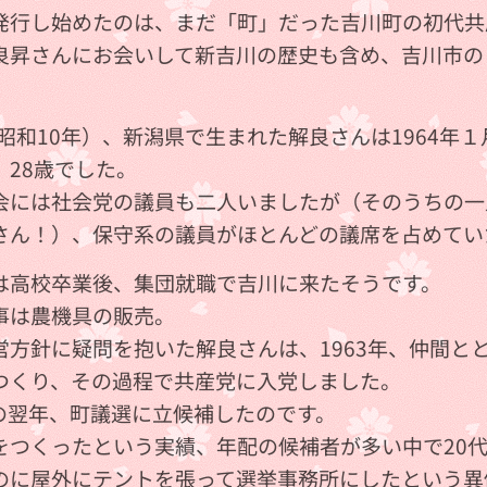
発行し始めたのは、まだ「町」だった吉川町の初代共
良昇さんにお会いして新吉川の歴史も含め、吉川市の
年（昭和10年）、新潟県で生まれた解良さんは1964
。28歳でした。
会には社会党の議員も二人いましたが（そのうちの一
さん！）、保守系の議員がほとんどの議席を占めてい
は高校卒業後、集団就職で吉川に来たそうです。
事は農機具の販売。
営方針に疑問を抱いた解良さんは、1963年、仲間と
つくり、その過程で共産党に入党しました。
の翌年、町議選に立候補したのです。
をつくったという実績、年配の候補者が多い中で20
のに屋外にテントを張って選挙事務所にしたという異