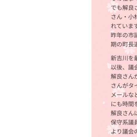
でも解良
さん・小
れていま
昨年の市
期の町長
新吉川を
以後、議
解良さん
さんがタ
メールな
にも時間
解良さん
保守系議
より議会