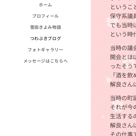
ホーム
というこ
保守系議
プロフィール
でも当時
雪田きよみ物語
という時
つわぶきブログ
当時の議
フォトギャラリー
開会とほ
メッセージはこちらへ
ったそう
「酒を飲
解良さん
当時の町議
それが今
生活する
解良さん
その仕事