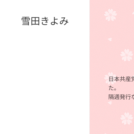
雪田きよみ
日本共産
た。
隔週発行な