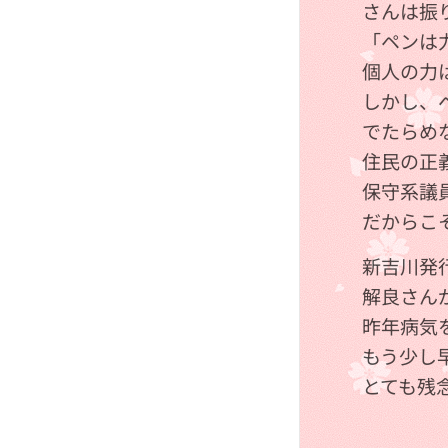
さんは振
「ペンは
個人の力
しかし、
でたらめ
住民の正
保守系議
だからこ
新吉川発
解良さん
昨年病気
もう少し
とても残