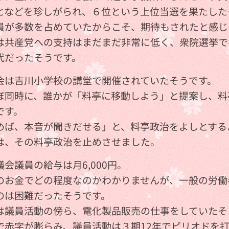
となどを珍しがられ、６位という上位当選を果たした
員が多数を占めていたからこそ、期待もされたと感じ
は共産党への支持はまだまだ非常に低く、衆院選挙での得
代だったそうです。
会は吉川小学校の講堂で開催されていたそうです。
ぼ同時に、誰かが「料亭に移動しよう」と提案し、料
です。
めば、本音が聞きだせる」と、料亭政治をよしとする
は、その料亭政治を止めさせました。
会議員の給与は月6,000円。
のお金でどの程度なのかわかりませんが、一般の労働
のは困難だったそうです。
は議員活動の傍ら、電化製品販売の仕事をしていたそ
で赤字が膨らみ、議員活動は３期12年でピリオドを