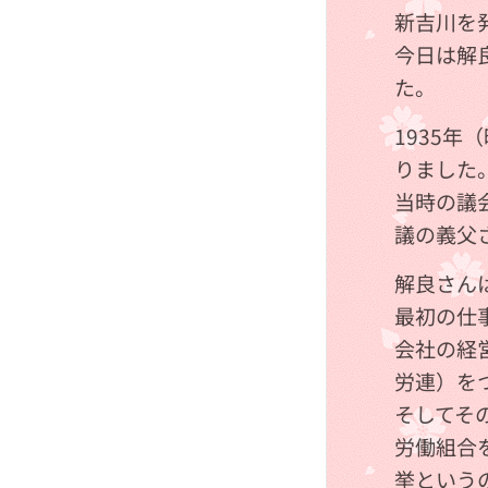
新吉川を
今日は解
た。
1935
りました
当時の議
議の義父
解良さん
最初の仕
会社の経
労連）を
そしてそ
労働組合
挙という