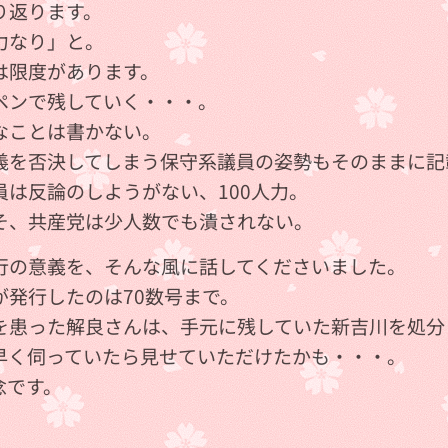
り返ります。
力なり」と。
は限度があります。
ペンで残していく・・・。
なことは書かない。
義を否決してしまう保守系議員の姿勢もそのままに記
員は反論のしようがない、100人力。
そ、共産党は少人数でも潰されない。
行の意義を、そんな風に話してくださいました。
が発行したのは70数号まで。
を患った解良さんは、手元に残していた新吉川を処分
早く伺っていたら見せていただけたかも・・・。
念です。