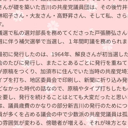
さんが礎を築いた吉川の共産党議員団は、その後竹井
林昭子さん・大友さん・高野昇さん、そして私、さら
す。
議選で私の選対部長を務めてくださった戸張勝弘さん
選に伴う補欠選挙で当選し、１年間町議を務められま
最初に発行したのは、1964年、解良さんが初当選し
会のたびに発行し、またことあるごとに発行を重ねて
が原稿をつくり、加須市に住んでいた当時の共産党埼
イプを打ち、地区委員会で印刷し、新聞に折り込み発
どなかった時代の話なので、原稿やタイプ打ちしたも
を要し、発行を続けることはとても大変だったと思い
は、議員歳費のかなりの部分新吉川の発行のためにつ
員が多くを占める議会の中で少数派の共産党議員は孤
の雰囲気が変わる、傍聴者が増える、それが味方とな