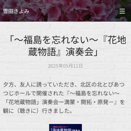
雪田きよみ
「～福島を忘れない～『花地
蔵物語』演奏会」
2025年05月11日
夕方、友人に誘っていただき、北区の北とぴあつ
つじホールで開催された『～福島を忘れない～
「花地蔵物語」演奏会ー満蒙・開拓・原発－』を
観に（聴きに）行きました。