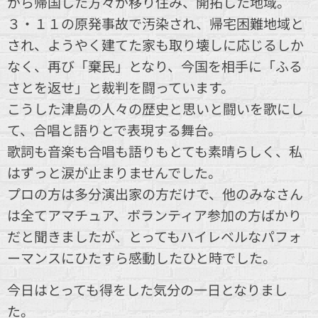
がら帰国した方々が移り住み、開拓した地域。
３・１１の原発事故で汚染され、帰宅困難地域と
され、ようやく建てた家も取り壊しに応じるしか
なく、再び「棄民」となり、今国を相手に「ふる
さとを返せ」と裁判を闘っています。
こうした津島の人々の歴史と思いと闘いを歌にし
て、合唱と語りとで表現する舞台。
歌詞も音楽も合唱も語りもとても素晴らしく、私
はずっと涙が止まりませんでした。
プロの方は多分演出家の方だけで、他のみなさん
は全てアマチュア、ボランティア参加の方ばかり
だと聞きましたが、とってもハイレベルなパフォ
ーマンスにひたすら感動したひと時でした。
今日はとっても得をした気分の一日となりまし
た。