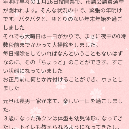
年明け早々の１月26日投開票で、市議会議員選挙
が闘われます。そんな状況の中で、緊張の年明け
です。バタバタと、ゆとりのない年末年始を過ご
しました💦
それでも大晦日は一日がかりで、まさに夜中の0時
数秒前までかかって大掃除をしました。
毎日掃除をしていればなんということもないはず
なのに、その「ちょっと」のことができず、すご
い状態になっていました💦💦💦
お正月前に何とか片付けることができ、ホッとし
ました💖
元旦は長男一家が来て、楽しい一日を過ごしまし
た。
３歳になった孫クンは体型も幼児体形になってき
たし、トイレも教えられるようになってきたし、