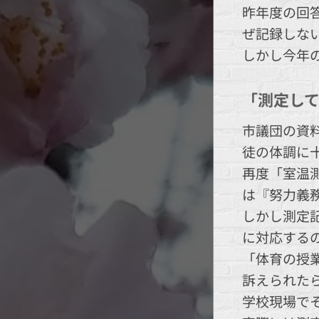
昨年度の回
ぜ記録しな
しかし今年
「測定し
市議団の資
徒の体調に
再度「室温
は『努力義
しかし測定
に対応する
「体育の授
訴えられた
学校現場で