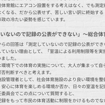
校体育館にエアコン設置をする考えはなく、でも測定
なくなる、だから公表せず、苦しい言い訳に終始する
市政の冷たい姿勢を感じています。
ていないので記録の公表ができない」～総合体
からの回答は「測定していないので記録の公表ができ
していない理由として、「室温による利用制限等を実
いました。
な環境下での体育の実施について、大人が集まって自
可否判断すべきと考えます。
施設管理者として、社会体育施設のより良い環境を整
・安心に体育を楽しめる環境か否か、日々の室温を記
任委員会でこの点について質問すると、
記録をもって市民の体育活動に制限をかけるものでな