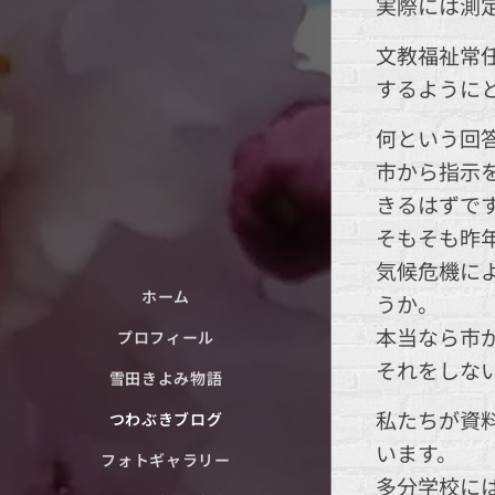
実際には測
文教福祉常
するように
何という回
市から指示
きるはずで
そもそも昨
気候危機に
ホーム
うか。
本当なら市
プロフィール
それをしな
雪田きよみ物語
私たちが資
つわぶきブログ
います。
フォトギャラリー
多分学校に