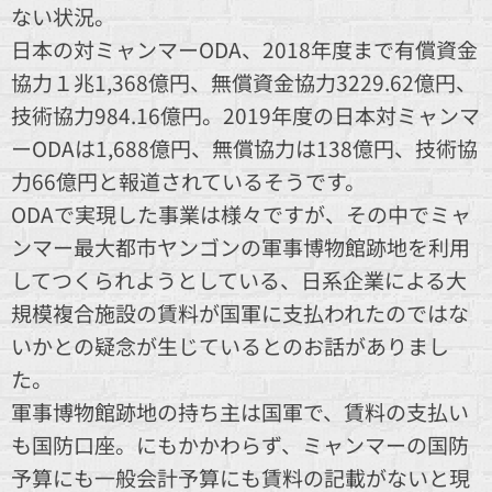
ない状況。
日本の対ミャンマーODA、2018年度まで有償資金
協力１兆1,368億円、無償資金協力3229.62億円、
技術協力984.16億円。2019年度の日本対ミャンマ
ーODAは1,688億円、無償協力は138億円、技術協
力66億円と報道されているそうです。
ODAで実現した事業は様々ですが、その中でミャ
ンマー最大都市ヤンゴンの軍事博物館跡地を利用
してつくられようとしている、日系企業による大
規模複合施設の賃料が国軍に支払われたのではな
いかとの疑念が生じているとのお話がありまし
た。
軍事博物館跡地の持ち主は国軍で、賃料の支払い
も国防口座。にもかかわらず、ミャンマーの国防
予算にも一般会計予算にも賃料の記載がないと現