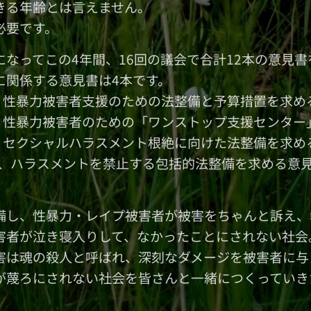
きる年齢とは言えません。
必要です。
になってこの4年間、16回の議会で合計12本の意見
に関係する意見書は4本です。
月、性暴力被害者支援のための法整備と予算措置を求め
月、性暴力被害者のための「ワンストップ支援センタ
月、セクシャルハラスメント根絶に向けた法整備を求め
2月、ハラスメントを禁止する包括的法整備を求める意
備し、性暴力・レイプ被害者が被害をちゃんと訴え、
害者が泣き寝入りして、なかったことにされない社会
害は魂の殺人と呼ばれ、深刻なダメージを被害者に与
が蔑ろにされない社会を皆さんと一緒につくっていき