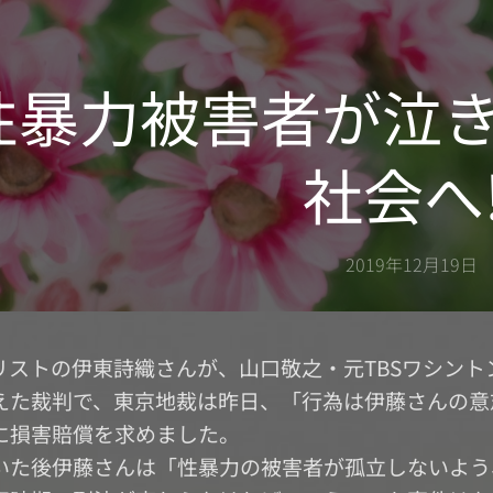
性暴力被害者が泣
社会へ
2019年12月19日
リストの伊東詩織さんが、山口敬之・元TBSワシン
えた裁判で、東京地裁は昨日、「行為は伊藤さんの意
に損害賠償を求めました。
いた後伊藤さんは「性暴力の被害者が孤立しないよう