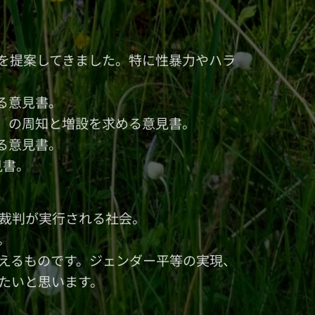
書を提案してきました。特に性暴力やハラ
る意見書。
ー」の周知と増設を求める意見書。
る意見書。
見書。
裁判が実行される社会。
。
えるものです。ジェンダー平等の実現、
たいと思います。