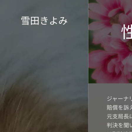
雪田きよみ
ジャーナ
賠償を訴
元支局長
判決を聞