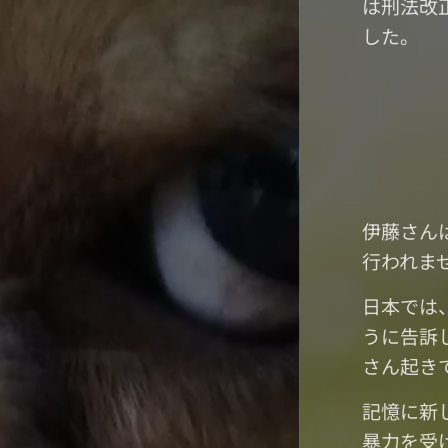
は刑法改
した。
伊藤さん
行われま
日本では
うに告訴
さん起き
記憶に新
暴力を受