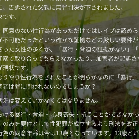
に、告訴された父親に無罪判決が下されました。
決です。
、同意のない性行為があっただけではレイプは認めら
が不可能だったという確かな証拠などの厳しい要件が
あった女性の多くが、「暴行・脅迫の証拠がない」「
警察で取り合ってもらえなかったり、加害者が起訴さ
が現状です。
むりやり性行為をされたことが明らかなのに「暴行」
害者は罪に問われないのでしょうか？
状況は変えていかなくてはなりません。
おける暴行・脅迫・ 心身喪失・抗うことができなか
」のみを要件として性犯罪が成立するよう刑法を改正
行為の同意年齢は今は13歳となっています。13歳と