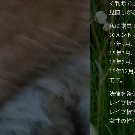
く判断で
見直しが
私は議員
スメント
17年9
18年3
18年6
18年1
です。
法律を整
レイプ被
レイプ被
女性の性