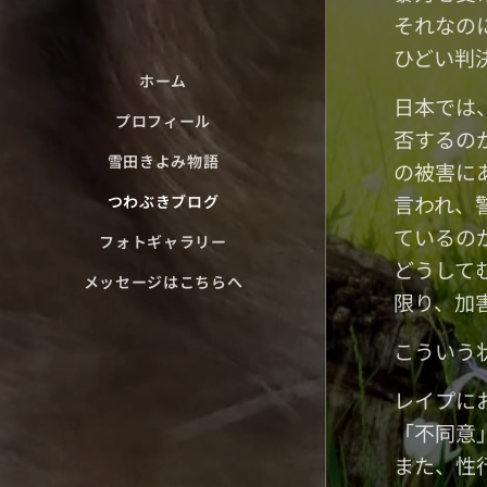
それなの
ひどい判
ホーム
日本では
プロフィール
否するの
雪田きよみ物語
の被害に
言われ、
つわぶきブログ
ているの
フォトギャラリー
どうして
メッセージはこちらへ
限り、加
こういう
レイプに
「不同意
また、性