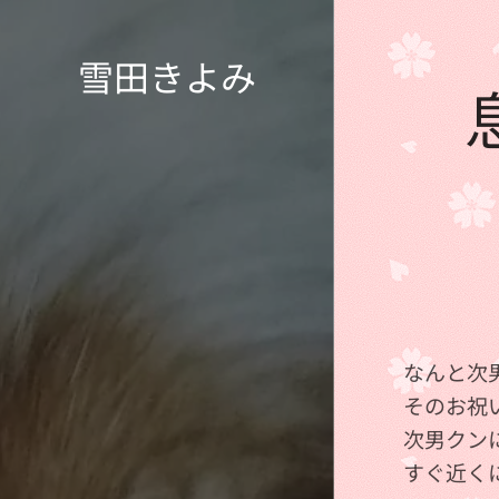
雪田きよみ
なんと次
そのお祝
次男クン
すぐ近く