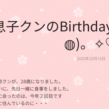
息子クンのBirthd
◍)。✧
2020年10月10日
男クンが、28歳になりました。
いに、先日一緒に食事をしました。
に会ったのは、今年２回目です💦
に住んでいるのに・・・💦