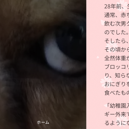
28年前
通常、赤
飲む次男
のでした
そしたら
その頃か
全然体重
ブロッコ
り、知ら
おにぎり
食べたも
「幼稚園
ギー外来
るように
ホーム