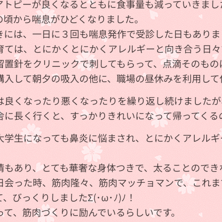
アトピーが良くなるとともに食事量も減っていきまし
の頃から喘息がひどくなりました。
きには、一日に３回も喘息発作で受診した日もありま
育ては、とにかくとにかくアレルギーと向き合う日々
留置針をクリニックで刺してもらって、点滴そのもの
購入して朝夕の吸入の他に、職場の昼休みを利用して
は良くなったり悪くなったりを繰り返し続けましたが
舎に長く行くと、すっかりきれいになって帰ってくる
大学生になっても鼻炎に悩まされ、とにかくアレルギ
。
情もあり、とても華奢な身体つきで、太ることのでき
日会った時、筋肉隆々、筋肉マッチョマンで、これま
、びっくりしましたΣ(･ω･ﾉ)ﾉ！
って、筋肉づくりに励んでいるらしいです。