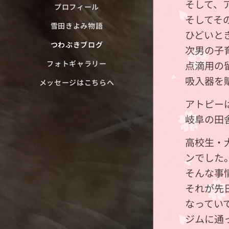
そして、
プロフィール
そしてそ
雪田きよみ物語
ひどいと
つわぶきブログ
次男の子
点滴用の
フォトギャラリー
吸入器を
メッセージはこちらへ
アトピー
岐阜の田
高校生・
ンでした
そんな事
それが先
なっていて
ジムに通