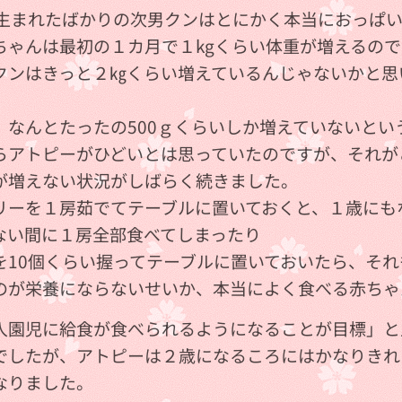
、生まれたばかりの次男クンはとにかく本当におっぱ
ちゃんは最初の１カ月で１kgくらい体重が増えるの
クンはきっと２㎏くらい増えているんじゃないかと思
。
、なんとたったの500ｇくらいしか増えていないと
らアトピーがひどいとは思っていたのですが、それが
が増えない状況がしばらく続きました。
リーを１房茹でてテーブルに置いておくと、１歳にも
ない間に１房全部食べてしまったり💦
を10個くらい握ってテーブルに置いておいたら、それ
のが栄養にならないせいか、本当によく食べる赤ちゃ
入園児に給食が食べられるようになることが目標」と
でしたが、アトピーは２歳になるころにはかなりきれ
なりました。