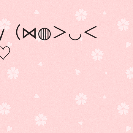
ay（⋈◍＞◡＜
♡