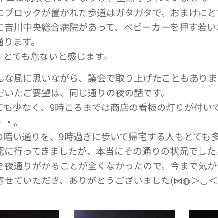
にブロックが置かれた歩道はガタガタで、おまけにと
に吉川中央総合病院があって、ベビーカーを押す若い
通ります。
、とても危ないと感じます。
んな風に思いながら、議会で取り上げたこともありま
だいたご要望は、同じ通りの夜の話です。
ても少なく、9時ころまでは商店の看板の灯りが付い
・・。
の暗い通りを、9時過ぎに歩いて帰宅する人もとても
認に行ってきましたが、本当にその通りの状況でした
を夜通りがかることが全くなかったので、今まで気が
寄せていただき、ありがとうございました(⋈◍＞◡＜