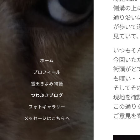
側溝の上
通り沿い
が歩いて
見ていて
いつもそ
今回いた
ホーム
街頭がと
プロフィール
も暗い・
雪田きよみ物語
そしてそ
つわぶきブログ
現地を確
この通り
フォトギャラリー
ご意見を
メッセージはこちらへ