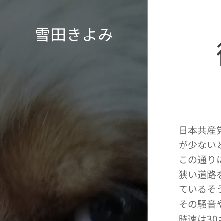
雪田きよみ
日本共産
が少ない
この通り
狭い道路
ているそ
その騒音
時速は3