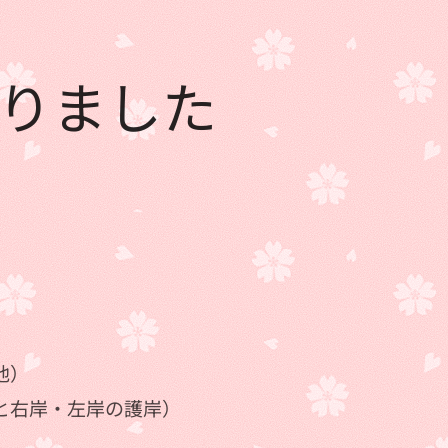
まりました
池）
と右岸・左岸の護岸）