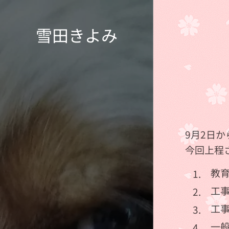
雪田きよみ
9月2日
今回上程
教
工
工
一