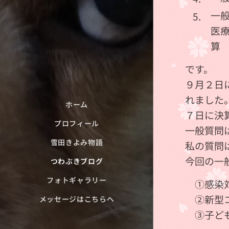
一
医
算
です。
９月２日
れました
ホーム
７日に決
プロフィール
一般質問は
雪田きよみ物語
私の質問
今回の一
つわぶきブログ
フォトギャラリー
①感染対
②新型コ
メッセージはこちらへ
③子ども