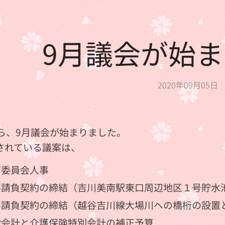
9月議会が始
2020年09月05日
から、9月議会が始まりました。
されている議案は、
育委員会人事
事請負契約の締結（吉川美南駅東口周辺地区１号貯水
事請負契約の締結（越谷吉川線大場川への橋桁の設置
般会計と介護保険特別会計の補正予算