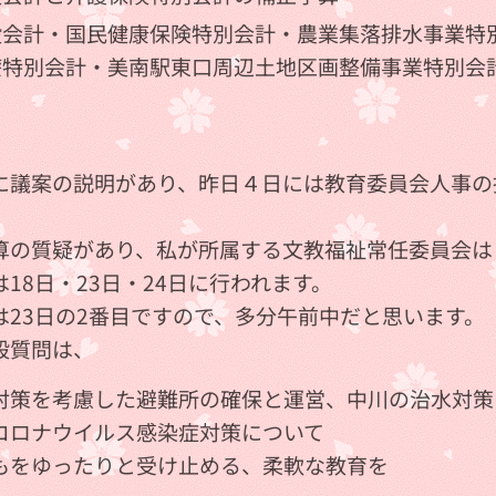
般会計・国民健康保険特別会計・農業集落排水事業特
療特別会計・美南駅東口周辺土地区画整備事業特別会
に議案の説明があり、昨日４日には教育委員会人事の
。
算の質疑があり、私が所属する文教福祉常任委員会は
18日・23日・24日に行われます。
は23日の2番目ですので、多分午前中だと思います。
般質問は、
策を考慮した避難所の確保と運営、中川の治水対策
ロナウイルス感染症対策について
をゆったりと受け止める、柔軟な教育を