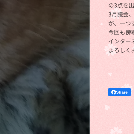
の3点を
3月議会
が、一つ
今回も傍
インター
よろしく
Share