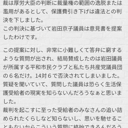
裁は厚労大臣の判断に裁量権の範囲の逸脱または
濫用があるとして、保護費引き下げは違法との判
決を下しました。
この判決に基づいて岩田京子議員は意見書を提案
したわけです。
この提案に対し、非常に小難しくて答弁に窮する
ような質問が出され、結局賛成したのは岩田議員
が所属する平和市民クラブと私たち共産党議員団
の６名だけ。14対６で否決されてしまいました。
質疑を聞いていて、質問した議員は恐らく生活保
護受給者の現実を知らないんだろうなぁと思いま
した。
裁判を起こすに至った受給者のみなさんの追い詰
められたくらしなど知らないし、思いを馳せるこ
ともないからこういう質問に終始できるんだろう