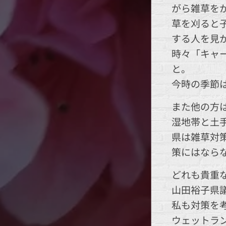
がら雑草を
草を刈ると
する人を見
時々「キャ
と。
今時の季節
また他の方
湿地帯と土
県は雑草対
策にはなら
どれも貴重
山田裕子県
私も対策を
ウェットラ