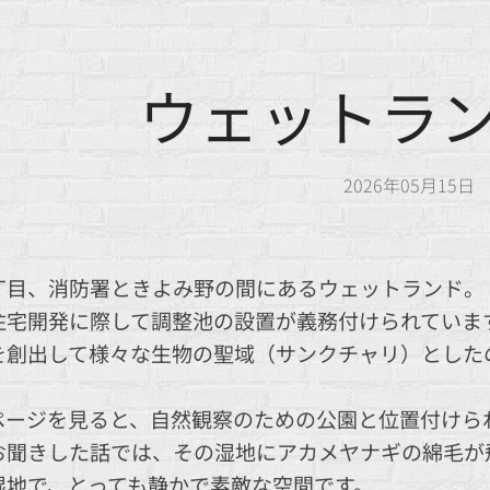
ウェットラ
2026年05月15日
丁目、消防署ときよみ野の間にあるウェットランド。
住宅開発に際して調整池の設置が義務付けられていま
を創出して様々な生物の聖域（サンクチャリ）とした
ページを見ると、自然観察のための公園と位置付けら
お聞きした話では、その湿地にアカメヤナギの綿毛が
湿地で、とっても静かで素敵な空間です。