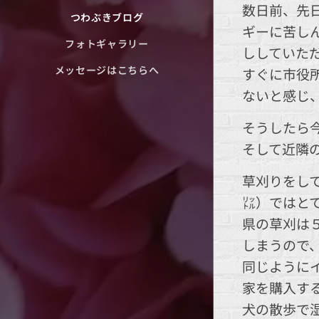
数日前、先
つわぶきブログ
ギーに苦し
フォトギャラリー
ししていた
メッセージはこちらへ
すぐに市役
ないと感じ
そうしたら
そして近隣
草刈りをし
㍑）ではと
県の草刈は
しまうので
同じように
家を購入す
犬の散歩で