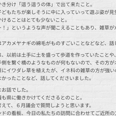
かき分け「這う這うの体」で出て来たこと。
子どもたちが楽しそうに中に入っていって遊ぶ姿が見
かけることはとても少ないこと。
ー！」というような声が聞こえることもあり、雑草が
はアカメヤナギの綿毛がものすごいことなどなど、話
は、以前は土手に土を盛って歩道を作っていたことや
手側を繋ぐ橋のようなものが何もないので、その方が
策にイワダレ草を植えたが、イネ科の雑草の方が強い
なかったことなど、話してくださいました。
なお話でした。
議も県に働きかけてくださるとのこと。
考えて、６月議会で質問しようと思います。
ンドの看板、今日の私たちの訪問に合わせてご近所の