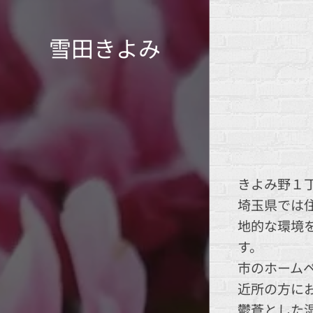
雪田きよみ
きよみ野１
埼玉県では
地的な環境
す。
市のホーム
近所の方に
鬱蒼とした