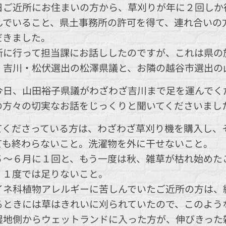
日ご近所にお住まいの方から、草刈りが年に２回しか
んでいること、県土事務所の許可を得て、連れ合いの
だきました。
所に行って担当課にお話ししたのですが、これは県の
、吉川・松伏選出の松澤県議と、お隣の越谷市選出の
今日、山田裕子県議がわざわざ吉川まで足を運んでく
の方々の切実なお話をじっくりと聞いてくださいまし
てくださっている方は、わざわざ草刈り機を購入し、
ても終わらないこと。洗濯物を外に干せないこと。
５～６月に１回と、もう一度は秋、雑草が枯れ始めた
、１度では足りないこと。
イネ科植物アレルギーに苦しんでいたご近所の方は、
るときには草はきれいに刈られていたので、このよう
湿地側からウェットランドに入った方が、伸びきった